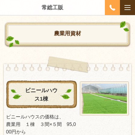
常総工販
農業用資材
ビニールハウ
ス1棟
ビニールハウスの価格は、
農業用 １棟 ３間×５間 95,0
00円から