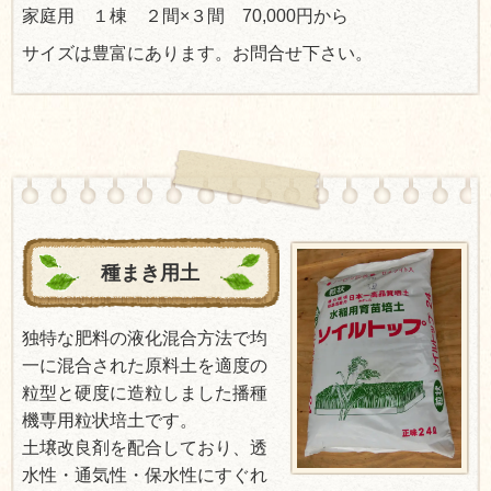
家庭用 １棟 ２間×３間 70,000円から
サイズは豊富にあります。お問合せ下さい。
種まき用土
独特な肥料の液化混合方法で均
一に混合された原料土を適度の
粒型と硬度に造粒しました播種
機専用粒状培土です。
​​土壌改良剤を配合しており、透
水性・通気性・保水性にすぐれ