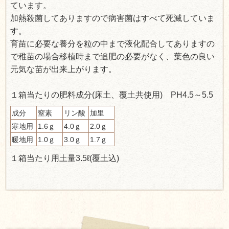
ています。
加熱殺菌してありますので病害菌はすべて死滅していま
す。
育苗に必要な養分を粒の中まで液化配合してありますの
で稚苗の場合移植時まで追肥の必要がなく、葉色の良い
元気な苗が出来上がります。
１箱当たりの肥料成分(床土、覆土共使用) PH4.5～5.5
成分
窒素
リン酸
加里
寒地用
1.6ｇ
4.0ｇ
2.0ｇ
暖地用
1.0ｇ
3.0ｇ
1.7ｇ
１箱当たり用土量3.5ℓ(覆土込)